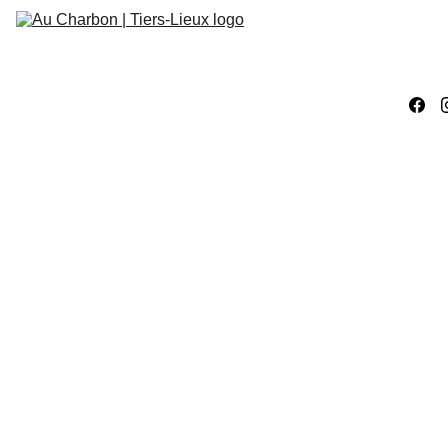
Accueil
Évènements
Ateliers 
Créatifs
Ateliers 
Numériques
Work
ÉVÈNEMENTS
EXPOSITION