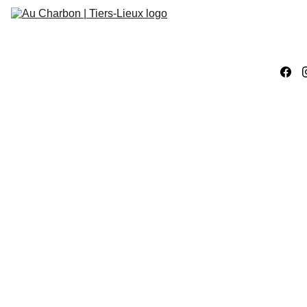
Accueil
Évènements
Ateliers 
Créatifs
Ateliers 
Numériques
Work