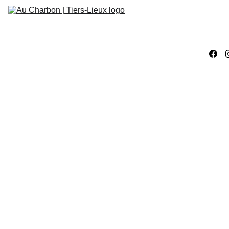
Accueil
Évènements
Ateliers 
Créatifs
Ateliers 
Numériques
Work
ACTIVITÉS
ATELIER CRÉATIF
ATELIER