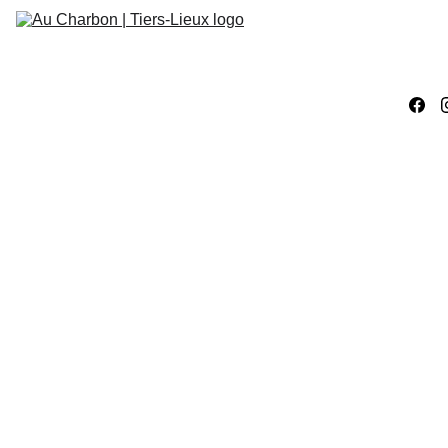
Accueil
Évènements
Ateliers 
Créatifs
Ateliers 
Numériques
Work