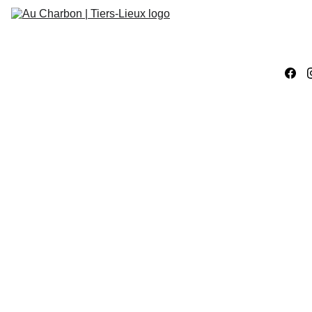
Accueil
Évènements
Ateliers 
Créatifs
Ateliers 
Numériques
Work
ÉVÈNEMENTS
CONCERTS