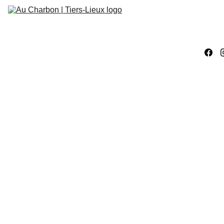
Accueil
Évènements
Ateliers 
Créatifs
Ateliers 
Numériques
Work