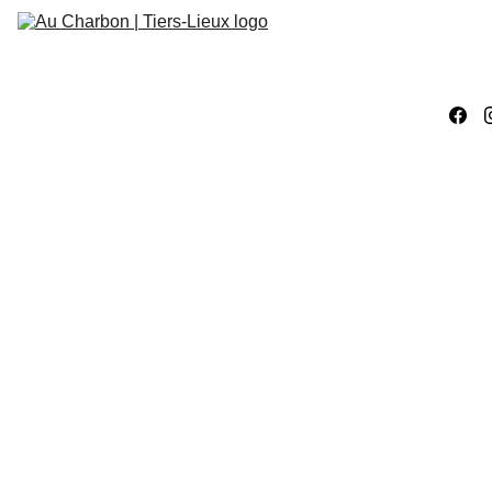
Accueil
Évènements
Ateliers 
Créatifs
Ateliers 
Numériques
Work