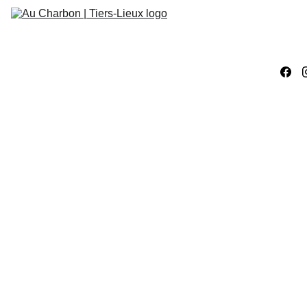
Accueil
Évènements
Ateliers 
Créatifs
Ateliers 
Numériques
Work
ACTIVITÉS
STAGE
ATELIER CRÉATIF